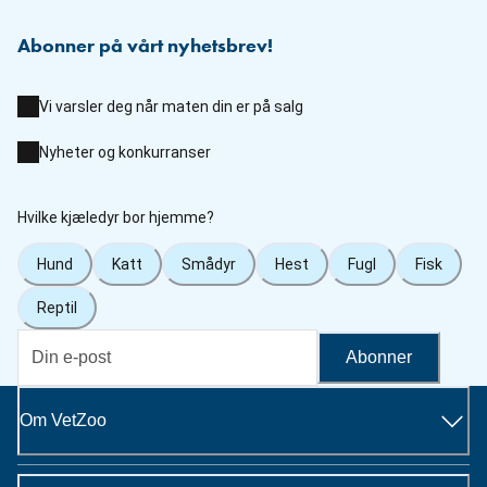
Abonner på vårt nyhetsbrev!
Vi varsler deg når maten din er på salg
Nyheter og konkurranser
Hvilke kjæledyr bor hjemme?
Hund
Katt
Smådyr
Hest
Fugl
Fisk
Reptil
Abonner
Om VetZoo