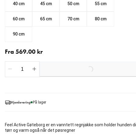
40 cm
45 cm
50 cm
55 cm
60 cm
65 cm
70 cm
80 cm
90 cm
Fra nåværende pris 569.00 kr
Fra 569.00 kr
Loading...
Hjemlevering
På lager
Feel Active Gøteborg er en vanntett regnjakke som holder hunden d
tørr og varm også når det pøsregner