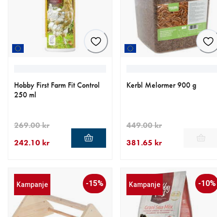
Hobby First Farm Fit Control
Kerbl Melormer 900 g
250 ml
269.00 kr
449.00 kr
242.10 kr
381.65 kr
nåværende pris 242.10 kr
opprinnelig pris 269.00 kr
nåværende pris 381.65 kr
opprinnelig pris 449.00 kr
-15%
-10%
Kampanje
Kampanje