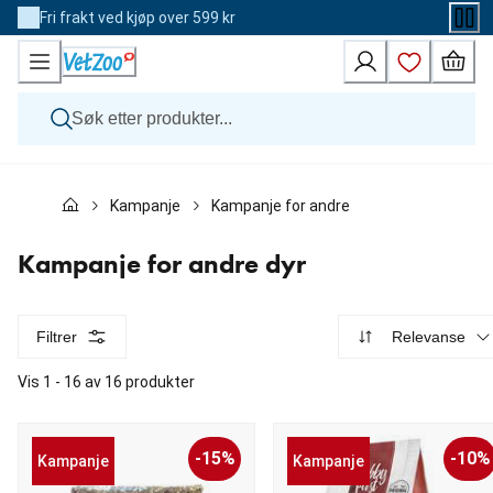
Skip
Fri frakt ved kjøp over 599 kr
to
Content
Hund
Kampanje
Kampanje for andre dyr
Katt
Veterinærfôr
Andre dyr
Kampanje for andre dyr
Merker
Nyheter
Kampanje
Filtrer
Relevanse
Vis 1 - 16 av 16 produkter
-15%
-10%
Kampanje
Kampanje