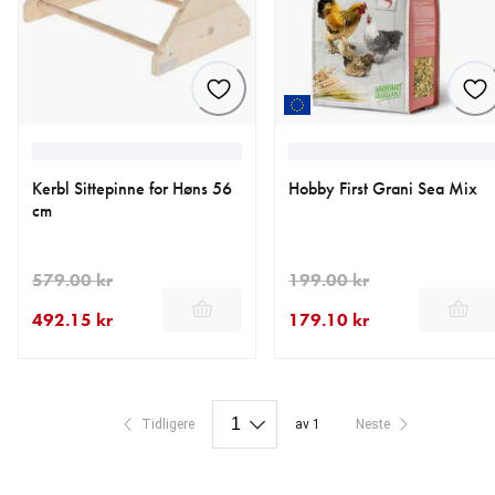
Kerbl Sittepinne for Høns 56
Hobby First Grani Sea Mix
cm
579.00 kr
199.00 kr
492.15 kr
179.10 kr
nåværende pris 492.15 kr
opprinnelig pris 579.00 kr
nåværende pris 179.10 kr
opprinnelig pris 199.00 kr
Tidligere
av 1
Neste