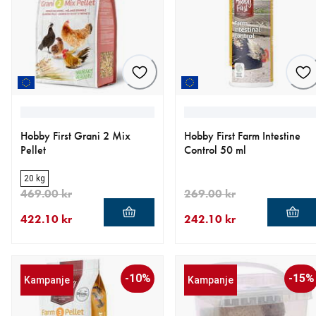
Hobby First Grani 2 Mix
Hobby First Farm Intestine
Pellet
Control 50 ml
20 kg
469.00 kr
269.00 kr
422.10 kr
242.10 kr
nåværende pris 422.10 kr
opprinnelig pris 469.00 kr
nåværende pris 242.10 kr
opprinnelig pris 269.00 kr
-10%
-15%
Kampanje
Kampanje