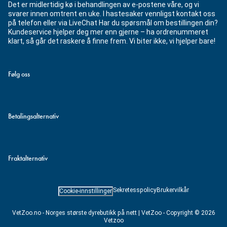
Det er midlertidig kø i behandlingen av e-postene våre, og vi
svarer innen omtrent en uke. I hastesaker vennligst kontakt oss
på telefon eller via LiveChat Har du spørsmål om bestillingen din?
Kundeservice hjelper deg mer enn gjerne – ha ordrenummeret
klart, så går det raskere å finne frem. Vi biter ikke, vi hjelper bare!
Følg oss
Betalingsalternativ
Fraktalternativ
Sekretesspolicy
Brukervilkår
Cookie-innstillinger
VetZoo.no - Norges største dyrebutikk på nett | VetZoo - Copyright © 2026
Vetzoo