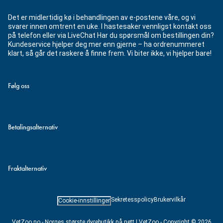
Det er midlertidig kø i behandlingen av e-postene våre, og vi
svarer innen omtrent en uke. I hastesaker vennligst kontakt oss
på telefon eller via LiveChat Har du spørsmål om bestillingen din?
Kundeservice hjelper deg mer enn gjerne – ha ordrenummeret
klart, så går det raskere å finne frem. Vi biter ikke, vi hjelper bare!
Følg oss
Betalingsalternativ
Fraktalternativ
Sekretesspolicy
Brukervilkår
Cookie-innstillinger
VetZoo.no - Norges største dyrebutikk på nett | VetZoo - Copyright © 2026