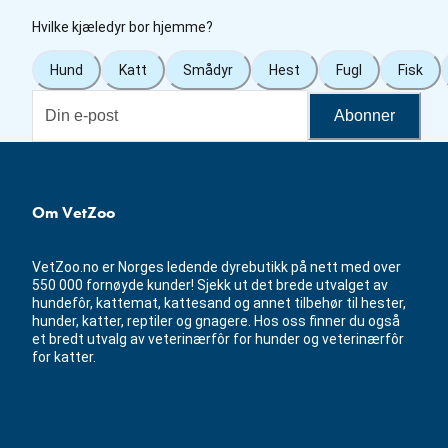
Hvilke kjæledyr bor hjemme?
Hund
Katt
Smådyr
Hest
Fugl
Fisk
Abonner
Om VetZoo
VetZoo.no er Norges ledende dyrebutikk på nett med over
550 000 fornøyde kunder! Sjekk ut det brede utvalget av
hundefôr, kattemat, kattesand og annet tilbehør til hester,
hunder, katter, reptiler og gnagere. Hos oss finner du også
et bredt utvalg av veterinærfôr for hunder og veterinærfôr
for katter.