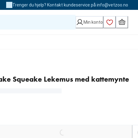
Trenger du hjelp? Kontakt kundeservice på info@vetzoo.no
Min konto
eake Squeake Lekemus med kattemynte
Loading...
Loading.