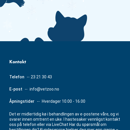
Kontakt
Telefon
--
23 21 30 43
E-post
--
info@vetzoo.no
Åpningstider
--
Hverdager 10.00 - 16.00
Det er midlertidig kø i behandlingen av e-postene våre, og vi
svarer innen omtrent en uke. I hastesaker vennligst kontakt
oss på telefon eller via LiveChat Har du spørsmål om
bestillingen din? Kundeservice hjelper deg mer enn gjerne –