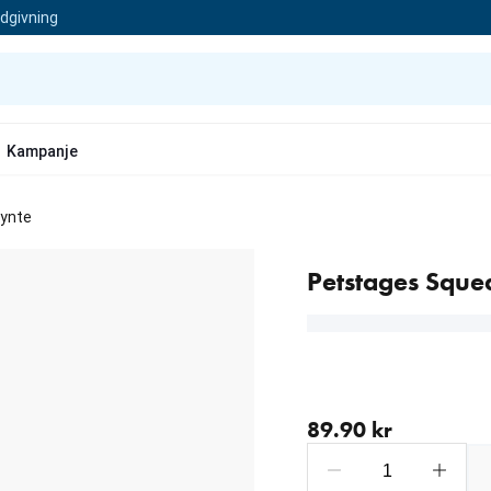
ådgivning
Kampanje
ynte
Petstages Squ
nåværende pris 89.90 kr
89.90 kr