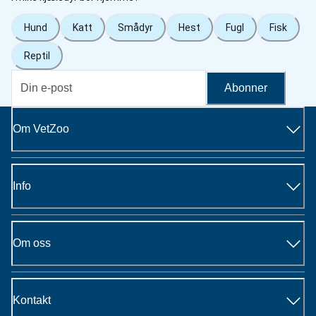
Hund
Katt
Smådyr
Hest
Fugl
Fisk
Reptil
Abonner
Om VetZoo
Info
Om oss
Kontakt