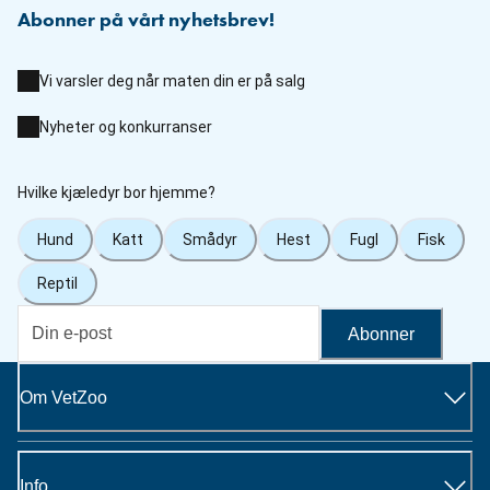
Abonner på vårt nyhetsbrev!
Vi varsler deg når maten din er på salg
Nyheter og konkurranser
Hvilke kjæledyr bor hjemme?
Hund
Katt
Smådyr
Hest
Fugl
Fisk
Reptil
Abonner
Om VetZoo
Info